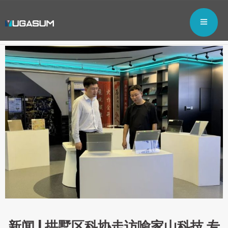
新闻 | 拱墅区科协走访喻家山科技 专