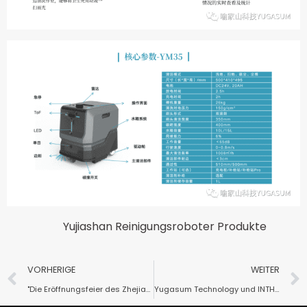
Yujiashan Reinigungsroboter Produkte
VORHERIGE
WEITER
"Die Eröffnungsfeier des Zhejiang Alumni Home der Huazhong University of Science and Technology und der Yugasum Company war ein voller Erfolg.
Yugasum Technology und INTHER GROUP (Niederlande) vereinbaren strategische Zusammenarbeit