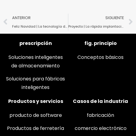
ANTERIOR
SIGUIENTE
Feliz Navidad | La tecnología de Yugasum ayuda a Châteraisé a lograr la automatización el día de Navidad
Proyecto | La rápida implantación permite la automatización de la fábrica de tartas Chateraise
prescripción
fig. principio
Soluciones inteligentes
Conceptos básicos
de almacenamiento
Soluciones para fábricas
inteligentes
Productos y servicios
Casos de la industria
producto de software
fabricación
Productos de ferretería
comercio electrónico