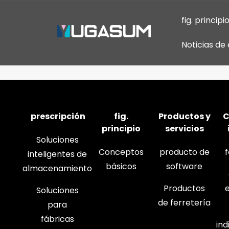
fig. principi
Noticias d
prescripción
fig.
Productos y
C
principio
servicios
Soluciones
Conceptos
producto de
inteligentes de
básicos
software
almacenamiento
Productos
Soluciones
de ferretería
para
fábricas
in