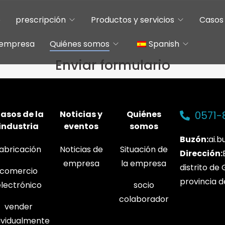
o
prescripción
Productos y servicios
Casos 
e empresa
Quiénes somos
Spanish
Enviar formulario
Chinese
English
asos de la
Noticias y
Quiénes
0571-
industria
eventos
somos
Buzón:
ai.
fabricación
Noticias de
Situación de
Dirección:
empresa
la empresa
distrito de
comercio
provincia d
electrónico
socio
colaborador
vender
dividualmente