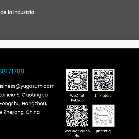
de la industria
88171788
business@yugasum.com
Edificio 5, Gaotingba,
WeChat
Linklaters
Público
 Gongshu, Hangzhou,
e Zhejiang, China
WeChat Video
jitterbug
No.