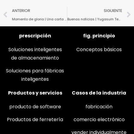
ANTERIOR
SIGUIENTE
Momento de gloria | Una carta de agradecimiento de los Juegos Asiáticos
Buenas noticias | Yugasum Technology completa con éxito la aceptación de 2 proyectos de investigación de construcción en la provincia de Zhejiang.
prescripción
fig. principio
Soluciones inteligentes
Conceptos básicos
de almacenamiento
Soluciones para fábricas
inteligentes
Productos y servicios
Casos de la industria
producto de software
fabricación
Productos de ferretería
comercio electrónico
vender individualmente