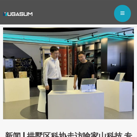
新闻 | 拱墅区科协走访喻家山科技 专