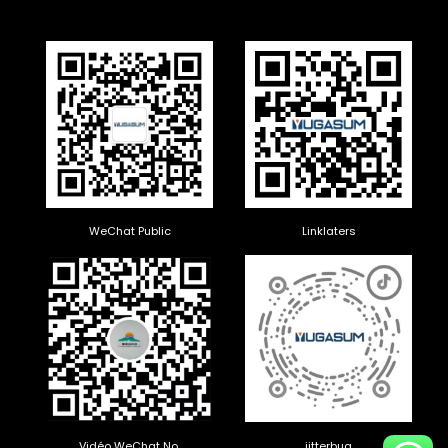
WeChat Public
Linklaters
Vidéo WeChat No.
jitterbug