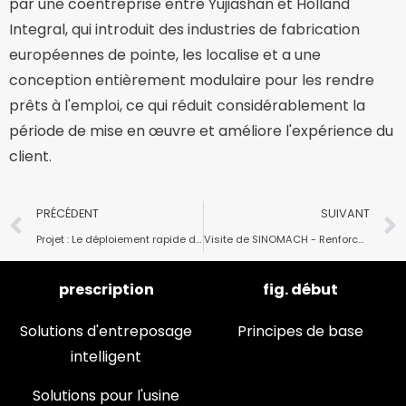
par une coentreprise entre Yujiashan et Holland
Integral, qui introduit des industries de fabrication
européennes de pointe, les localise et a une
conception entièrement modulaire pour les rendre
prêts à l'emploi, ce qui réduit considérablement la
période de mise en œuvre et améliore l'expérience du
client.
PRÉCÉDENT
SUIVANT
Projet : Le déploiement rapide débloque l'automatisation à la fabrique de gâteaux Chateraise
Visite de SINOMACH - Renforcer les échanges et promouvoir la coopération, joindre les mains pour créer une situation gagnant-gagnant
prescription
fig. début
Solutions d'entreposage
Principes de base
intelligent
Solutions pour l'usine