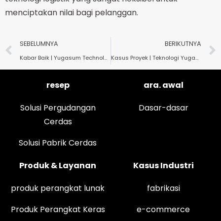
menciptakan nilai bagi pelanggan.
SEBELUMNYA
BERIKUTNYA
Kabar Baik | Yugasum Technology berhasil menyelesaikan penerimaan 2 proyek penelitian konstruksi di Provinsi Zhejiang.
Kasus Proyek | Teknologi Yugasum Membantu Proyek Pabrik Cerdas Linyi
resep
ara. awal
Solusi Pergudangan
Dasar-dasar
Cerdas
Solusi Pabrik Cerdas
Produk & Layanan
Kasus Industri
produk perangkat lunak
fabrikasi
Produk Perangkat Keras
e-commerce