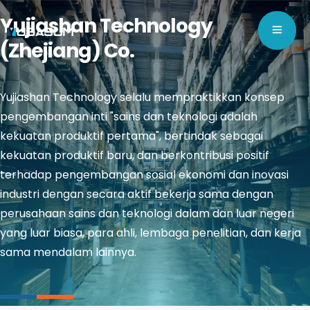
Yujiashan Technology
(Zhejiang) Co.
Yujiashan Technology selalu mempraktikkan konsep
pengembangan inti "sains dan teknologi adalah
kekuatan produktif pertama", bertindak sebagai
kekuatan produktif baru, dan berkontribusi positif
terhadap pengembangan sosial ekonomi dan inovasi
industri dengan secara aktif bekerja sama dengan
perusahaan sains dan teknologi dalam dan luar negeri
yang luar biasa, para ahli, lembaga penelitian, dan kerja
sama mendalam lainnya.