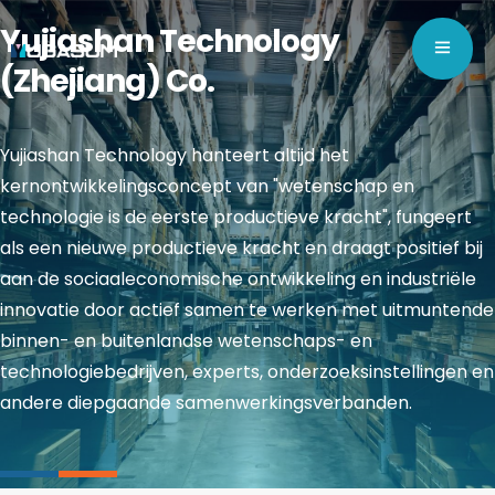
Yujiashan Technology
(Zhejiang) Co.
Yujiashan Technology hanteert altijd het
kernontwikkelingsconcept van "wetenschap en
technologie is de eerste productieve kracht", fungeert
als een nieuwe productieve kracht en draagt positief bij
aan de sociaaleconomische ontwikkeling en industriële
innovatie door actief samen te werken met uitmuntende
binnen- en buitenlandse wetenschaps- en
technologiebedrijven, experts, onderzoeksinstellingen en
andere diepgaande samenwerkingsverbanden.