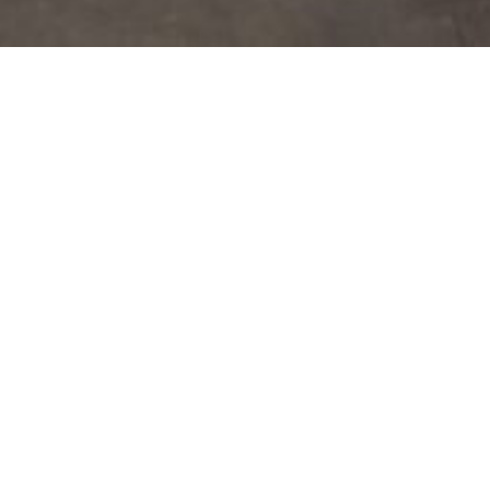
新闻 | 拱墅区科协走访喻家山科技 专家站二季
2026-07-07
项目零距离|高效推进日照港智慧建设，全力助