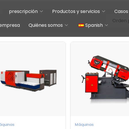
o
prescripción
Productos y servicios
Casos 
e empresa
Quiénes somos
Spanish
Chinese
English
áquinas
Máquinas