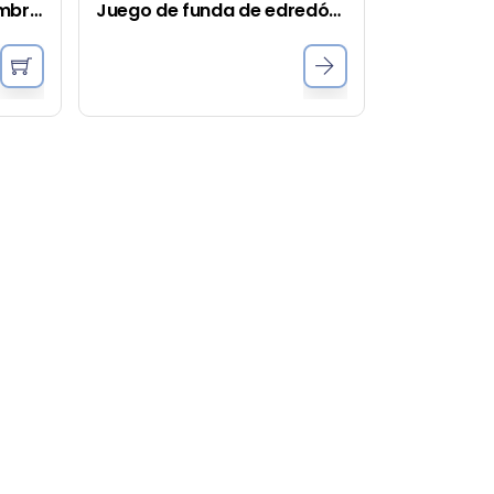
Funda de edredón Chambray Vintage Stripe - Paloma
Juego de funda de edredón vaquera