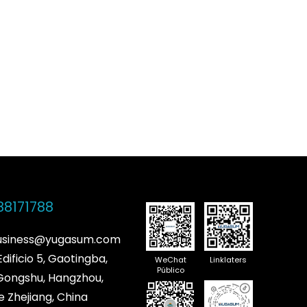
88171788
business@yugasum.com
Edificio 5, Gaotingba,
WeChat
Linklaters
Público
 Gongshu, Hangzhou,
e Zhejiang, China