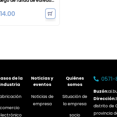
Juego de funda de edredón vaquera - Carbón
14.00
asos de la
Noticias y
Quiénes
0571-
industria
eventos
somos
Buzón:
ai.
fabricación
Noticias de
Situación de
Dirección:
empresa
la empresa
distrito de
comercio
provincia d
electrónico
socio