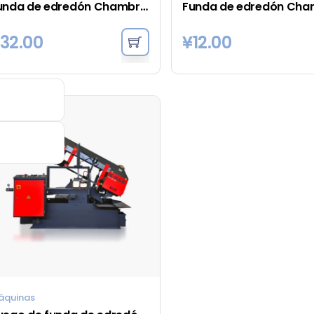
Funda de edredón Chambray Vintage Stripe - Negro
32.00
¥
12.00
áquinas