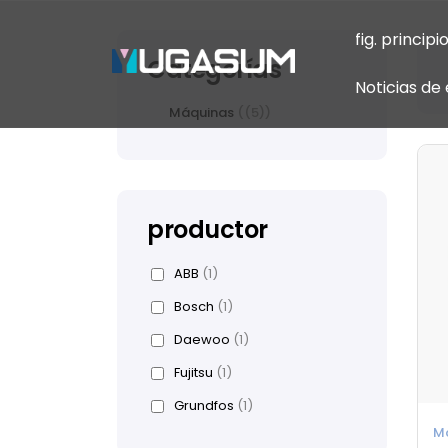
fig. principi
Categorías
Noticias d
Máquinas
(5)
productor
ABB
(1)
Bosch
(1)
Daewoo
(1)
Fujitsu
(1)
Grundfos
(1)
M