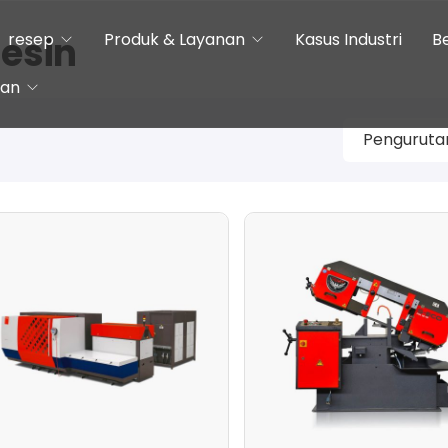
esin
resep
Produk & Layanan
Kasus Industri
B
ian
ese
sh