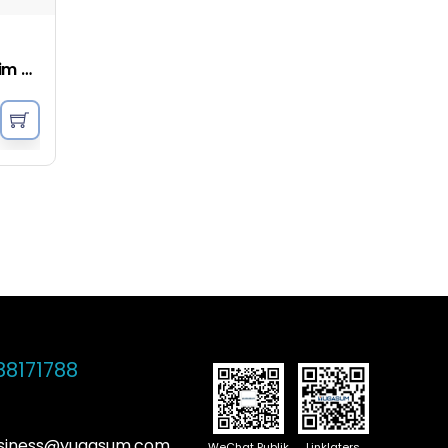
Set Selimut Selimut Denim - Arang
88171788
usiness@yugasum.com
WeChat Publik
Linklaters