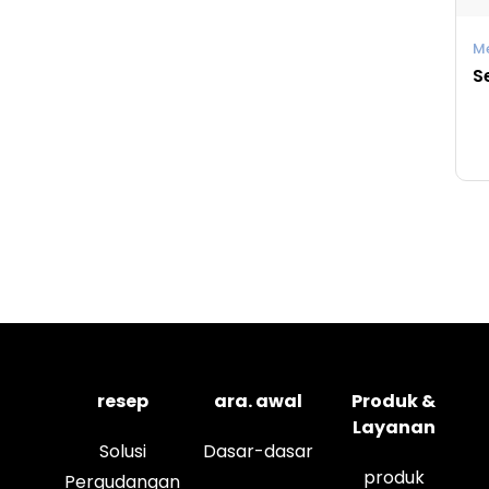
M
S
resep
ara. awal
Produk &
Layanan
Solusi
Dasar-dasar
produk
Pergudangan