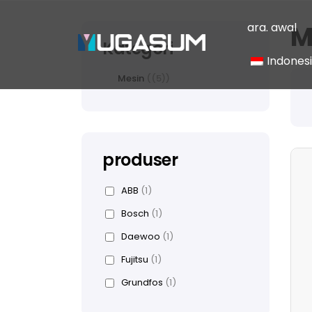
ara. awal
M
Kategori
Indones
Mesin
(5)
Chin
Engli
produser
ABB
(1)
Bosch
(1)
Daewoo
(1)
Fujitsu
(1)
Grundfos
(1)