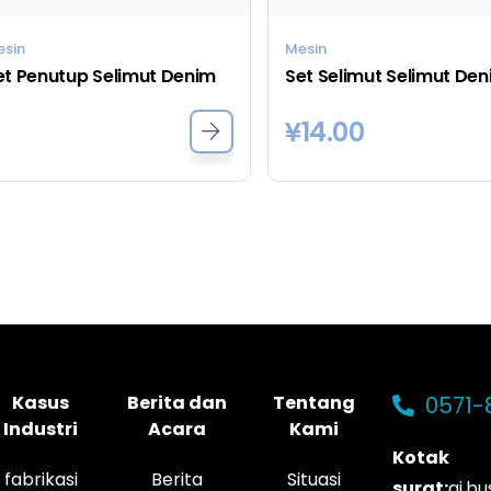
esin
Mesin
et Penutup Selimut Denim
¥
14.00
Kasus
Berita dan
Tentang
0571-
Industri
Acara
Kami
Kotak
fabrikasi
Berita
Situasi
surat:
ai.b