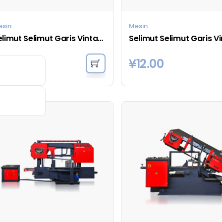
esin
Mesin
Selimut Selimut Garis Vintage Chambray - Hitam
32.00
¥
12.00