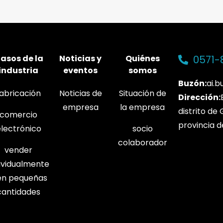
asos de la
Noticias y
Quiénes
0571-
industria
eventos
somos
Buzón:
ai.
fabricación
Noticias de
Situación de
Dirección:
empresa
la empresa
distrito de
comercio
provincia d
electrónico
socio
colaborador
vender
dividualmente
en pequeñas
cantidades