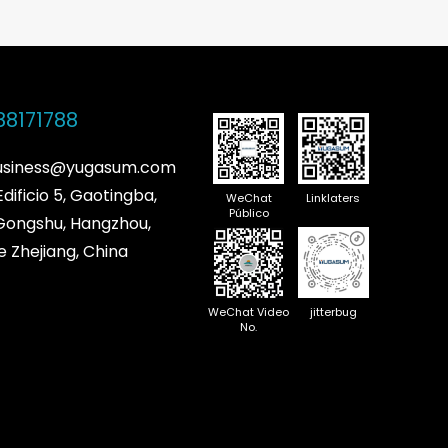
88171788
business@yugasum.com
Edificio 5, Gaotingba,
WeChat
Linklaters
Público
 Gongshu, Hangzhou,
e Zhejiang, China
WeChat Video
jitterbug
No.