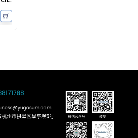
Denim Quilt Cover Set – Charcoal
88171788
usiness@yugasum.com
省杭州市拱墅区皋亭坝5号
微信公众号
领英