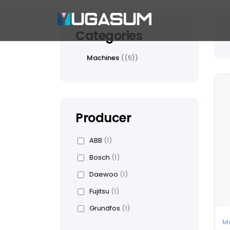
Categories
Machines
(5)
Producer
ABB
(1)
Bosch
(1)
Daewoo
(1)
Fujitsu
(1)
Grundfos
(1)
M