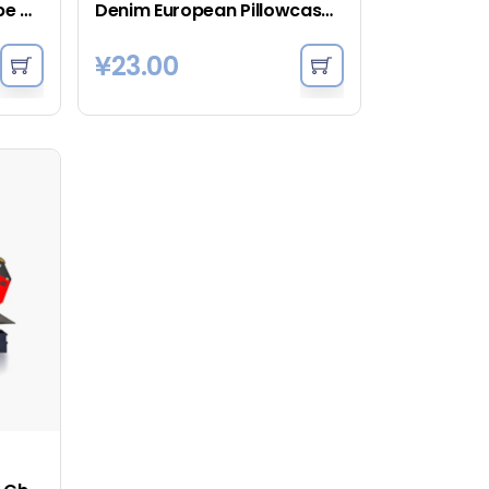
Chambray Vintage Stripe Quilt Cover – Dove
Denim European Pillowcase – Indigo
¥
23.00