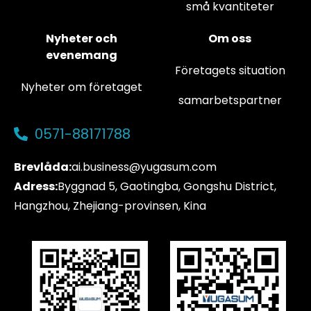
små kvantiteter
Nyheter och
Om oss
evenemang
Företagets situation
Nyheter om företaget
samarbetspartner
0571-88171788
Brevlåda:
ai.business@yugasum.com
Adress:
Byggnad 5, Gaotingba, Gongshu District,
Hangzhou, Zhejiang-provinsen, Kina