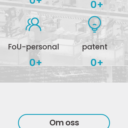
0
+
0
+
FoU-personal
patent
0
+
0
+
Om oss