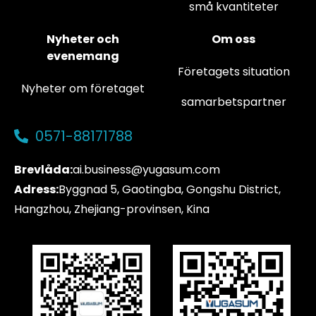
små kvantiteter
Nyheter och
Om oss
evenemang
Företagets situation
Nyheter om företaget
samarbetspartner
0571-88171788
Brevlåda:
ai.business@yugasum.com
Adress:
Byggnad 5, Gaotingba, Gongshu District,
Hangzhou, Zhejiang-provinsen, Kina