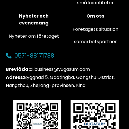
små kvantiteter
Nyheter och
Om oss
evenemang
Företagets situation
Nyheter om företaget
samarbetspartner
0571-88171788
Brevlåda:
ai.business@yugasum.com
Adress:
Byggnad 5, Gaotingba, Gongshu District,
Hangzhou, Zhejiang-provinsen, Kina